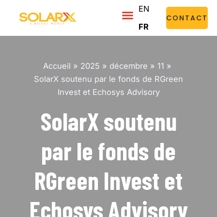
Aller
EN
Menu
CONTACT
au
FR
contenu
Accueil
2025
décembre
11
SolarX soutenu par le fonds de RGreen
Invest et Echosys Advisory
SolarX soutenu
par le fonds de
RGreen Invest et
Echosys Advisory