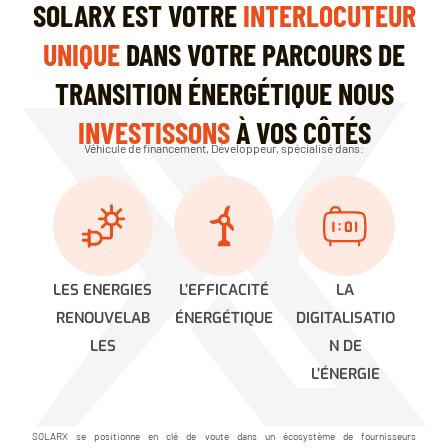
SOLARX EST VOTRE
INTERLOCUTEUR
UNIQUE
DANS VOTRE PARCOURS DE
TRANSITION ÉNERGÉTIQUE NOUS
INVESTISSONS
À VOS CÔTÉS
Véhicule de financement, Développeur, spécialisé dans:
LES ENERGIES
L’EFFICACITÉ
LA
RENOUVELAB
ÉNERGÉTIQUE
DIGITALISATIO
LES
N DE
L’ÉNERGIE
SOLARX se positionne en clé de voute dans un écosystème de fournisseurs