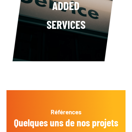
ADDED
SERVICES
Références
Quelques uns de nos projets