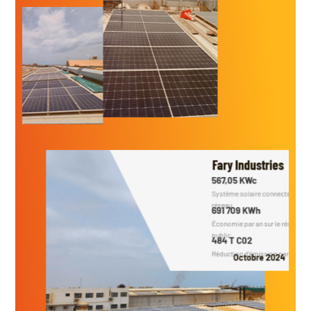
Fary Industries
567,05 KWc
Système solaire connecté au
réseau
691 709 KWh
Économie par an sur le réseau
public
484 T C02
Réduction d’émission par an
Octobre 2024