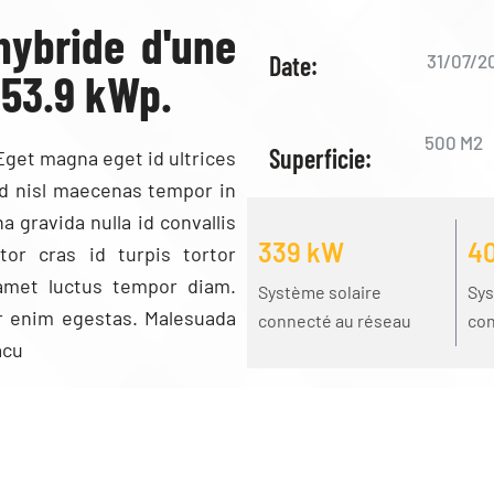
hybride d'une
Date:
31/07/2
153.9 kWp.
500 M2
Superficie:
Eget magna eget id ultrices
end nisl maecenas tempor in
gravida nulla id convallis
339 kW
4
tor cras id turpis tortor
 amet luctus tempor diam.
Système solaire
Sys
r enim egestas. Malesuada
connecté au réseau
con
acu